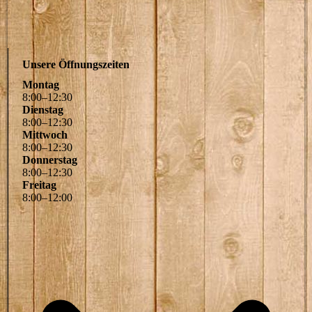
Unsere Öffnungszeiten
Montag
8
:
00
–
12
:
30
Dienstag
8
:
00
–
12
:
30
Mittwoch
8
:
00
–
12
:
30
Donnerstag
8
:
00
–
12
:
30
Freitag
8
:
00
–
12
:
00