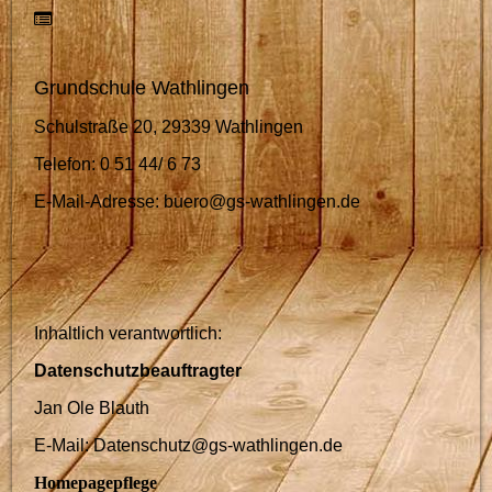
Grundschule Wathlingen
Schulstraße 20, 29339 Wathlingen
Telefon: 0 51 44/ 6 73
E-Mail-Adresse: buero@gs-wathlingen.de
Inhaltlich verantwortlich:
Datenschutzbeauftragter
Jan Ole Blauth
E-Mail: Datenschutz@gs-wathlingen.de
Homepagepflege