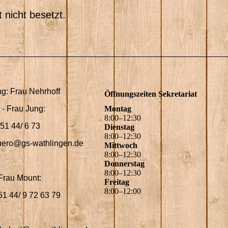
t nicht besetzt.
ng: Frau Nehrhoff
Öffnungszeiten Sekretariat
 - Frau Jung:
Montag
8
:
00
–
12
:
30
 : 0 51 44/ 6 73
Dienstag
8
:
00
–
12
:
30
buero@gs-wathlingen.de
Mittwoch
8
:
00
–
12
:
30
Donnerstag
8
:
00
–
12
:
30
Frau Mount:
Freitag
8
:
00
–
12
:
00
51 44/ 9 72 63 79