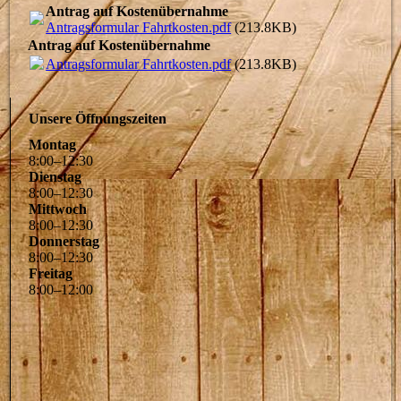
Antrag auf Kostenübernahme
Antragsformular Fahrtkosten.pdf
(213.8KB)
Antrag auf Kostenübernahme
Antragsformular Fahrtkosten.pdf
(213.8KB)
Unsere Öffnungszeiten
Montag
8
:
00
–
12
:
30
Dienstag
8
:
00
–
12
:
30
Mittwoch
8
:
00
–
12
:
30
Donnerstag
8
:
00
–
12
:
30
Freitag
8
:
00
–
12
:
00