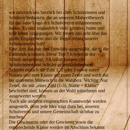
wir möchten uns herzlich bei allen Schülerinnen und
Schülern bedanken, die an unserem Malwettbewerb
für das neue Logo des Schulvereins teilgenommen
haben. Es sind unglaublich viele kreative, bunte und
tolle Ideen eingegangen. Wir freuen uns sehr über das
große Engagement und die Begeisterung unserer
Schulgemeinschaft!
Eine Jury hat nun drei Entwürfe ausgewählt, die in die
Endrunde kommen. Diese Top 3 werden in der
Schule ausgehängt. Ab sofort können alle
Schülerinnen und Schüler geheim abstimmen:
Schreibt einfach die Zahl 1, 2 oder 3 sowie euren
Namen und eure Klasse auf einen Zettel und werft ihn
bis spätestens Mittwoch in die Wahlbox. Wichtig: Nur
Zettel, die mit „einer Zahl (1-3), Name + Klasse“
beschriftet sind, können an der Wahl teilnehmen und
ausgewertet werden.
Auch alle anderen eingereichten Kunstwerke werden
ausgestellt, denn jede Idee trägt dazu bei, unseren
Schulverein und unsere Gemeinschaft sichtbar zu
machen.
Die Gewinnerin oder der Gewinner sowie die
entsprechende Klasse werden im Anschluss bekannt