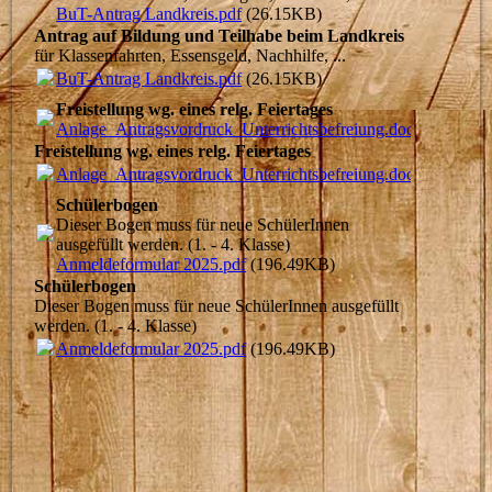
BuT-Antrag Landkreis.pdf
(26.15KB)
Antrag auf Bildung und Teilhabe beim Landkreis
für Klassenfahrten, Essensgeld, Nachhilfe, ...
BuT-Antrag Landkreis.pdf
(26.15KB)
Freistellung wg. eines relg. Feiertages
Anlage_Antragsvordruck_Unterrichtsbefreiung.docx
(22.92K
Freistellung wg. eines relg. Feiertages
Anlage_Antragsvordruck_Unterrichtsbefreiung.docx
(22.92K
Schülerbogen
Dieser Bogen muss für neue SchülerInnen
ausgefüllt werden. (1. - 4. Klasse)
Anmeldeformular 2025.pdf
(196.49KB)
Schülerbogen
Dieser Bogen muss für neue SchülerInnen ausgefüllt
werden. (1. - 4. Klasse)
Anmeldeformular 2025.pdf
(196.49KB)