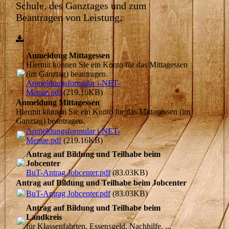
Schule, des Ganztages und zum
Beantragen von Leistung.
Anmeldung Mittagessen
Hiermit können Sie ein Konto für das Mittagessen
(im Ganztag) beantragen.
Anmeldungsformular i-NET-
Menue.pdf
(219.16KB)
Anmeldung Mittagessen
Hiermit können Sie ein Konto für das Mittagessen (im
Ganztag) beantragen.
Anmeldungsformular i-NET-
Menue.pdf
(219.16KB)
Antrag auf Bildung und Teilhabe beim
Jobcenter
BuT-Antrag Jobcenter.pdf
(83.03KB)
Antrag auf Bildung und Teilhabe beim Jobcenter
BuT-Antrag Jobcenter.pdf
(83.03KB)
Antrag auf Bildung und Teilhabe beim
Landkreis
für Klassenfahrten, Essensgeld, Nachhilfe, ...